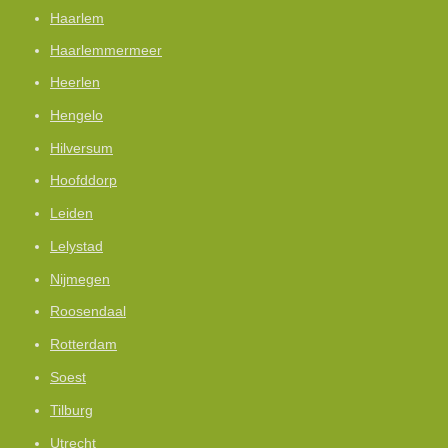
Haarlem
Haarlemmermeer
Heerlen
Hengelo
Hilversum
Hoofddorp
Leiden
Lelystad
Nijmegen
Roosendaal
Rotterdam
Soest
Tilburg
Utrecht