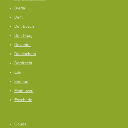
Breda
Delft
Den Bosch
Den Haag
Deventer
Doetinchem
Dordrecht
Ede
Emmen
Eindhoven
Enschede
Gouda