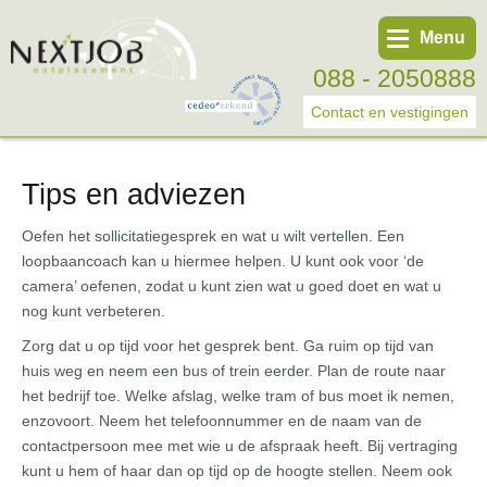
Menu
088 - 2050888
Contact en vestigingen
Tips en adviezen
Werknemer
Werkgever
Oefen het sollicitatiegesprek en wat u wilt vertellen. Een
loopbaancoach kan u hiermee helpen. U kunt ook voor ‘de
Over ons
camera’ oefenen, zodat u kunt zien wat u goed doet en wat u
Tweede spoortraject
nog kunt verbeteren.
Zorg dat u op tijd voor het gesprek bent. Ga ruim op tijd van
Trainingen
huis weg en neem een bus of trein eerder. Plan de route naar
Start eigen bedrijf
het bedrijf toe. Welke afslag, welke tram of bus moet ik nemen,
enzovoort. Neem het telefoonnummer en de naam van de
contact­persoon mee met wie u de afspraak heeft. Bij vertraging
kunt u hem of haar dan op tijd op de hoogte stellen. Neem ook