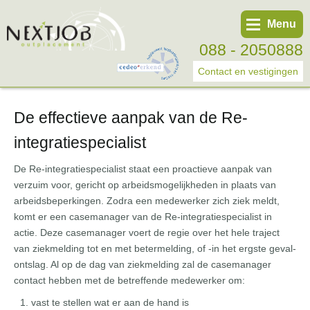
Menu
088 - 2050888
Contact en vestigingen
De effectieve aanpak van de Re-
Werknemer
integratiespecialist
Werkgever
De Re-integratiespecialist staat een proactieve aanpak van
Over ons
verzuim voor, gericht op arbeidsmogelijkheden in plaats van
Tweede spoortraject
arbeidsbeperkingen. Zodra een medewerker zich ziek meldt,
komt er een casemanager van de Re-integratiespecialist in
Trainingen
actie. Deze casemanager voert de regie over het hele traject
Start eigen bedrijf
van ziekmelding tot en met betermelding, of -in het ergste geval-
ontslag. Al op de dag van ziekmelding zal de casemanager
contact hebben met de betreffende medewerker om:
vast te stellen wat er aan de hand is