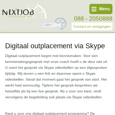
Menu
088 - 2050888
Contact en vestigingen
Digitaal outplacement via Skype
Werknemer
Werkgever
Digitaal outplacement begint met kennismaken. Voor een
kennismakingsgesprek met onze coach hoeft u de deur niet uit.
Over ons
U voert het gesprek via Skype videobellen op een afgesproken
Tweede spoortraject
tijdstip. Wij sturen u een link en daarmee opent u Skype
videobellen. Vanaf dat moment gaat het gesprek van start. Het
Trainingen
werkt heel eenvoudig. Tijdens het gesprek bespreken we
hetzelfde als bij een live gesprek. Als u voor ons kiest, vindt
Start eigen bedrijf
vervolgens de begeleiding ook plaats via Skype videobellen.
Kiest u voor ons digitaal outplacement programma? De