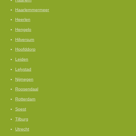
Haarlem
Haarlemmermeer
Heerlen
Hengelo
Hilversum
Hoofddorp
Leiden
Lelystad
Nijmegen
Roosendaal
Rotterdam
Soest
Tilburg
Utrecht