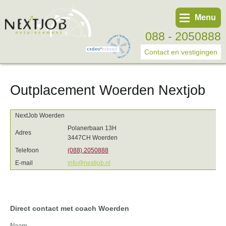
Menu
088 - 2050888
Contact en vestigingen
Outplacement Woerden Nextjob
Werknemer
Werkgever
NextJob Woerden
Over ons
Polanerbaan 13H
Adres
3447CH Woerden
Tweede spoortraject
Telefoon
(088) 2050888
Trainingen
E-mail
info@nextjob.nl
Start eigen bedrijf
Direct contact met coach Woerden
Naam