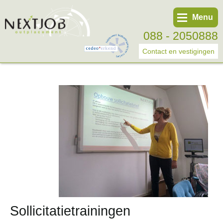
Menu
088 - 2050888
Contact en vestigingen
Werknemer
Werkgever
Over ons
Tweede spoortraject
Trainingen
Start eigen bedrijf
Sollicitatietrainingen