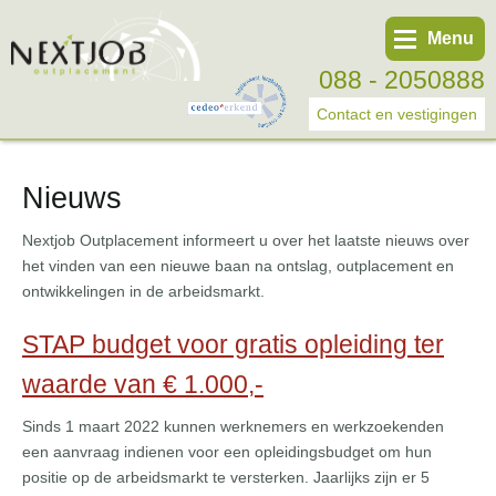
Menu
088 - 2050888
Contact en vestigingen
Nieuws
Werknemer
Werkgever
Nextjob Outplacement informeert u over het laatste nieuws over
het vinden van een nieuwe baan na ontslag, outplacement en
Over ons
ontwikkelingen in de arbeidsmarkt.
Tweede spoortraject
STAP budget voor gratis opleiding ter
Trainingen
waarde van € 1.000,-
Start eigen bedrijf
Sinds 1 maart 2022 kunnen werknemers en werkzoekenden
een aanvraag indienen voor een opleidingsbudget om hun
positie op de arbeidsmarkt te versterken. Jaarlijks zijn er 5