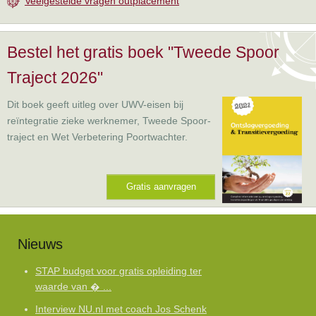
Veelgestelde vragen outplacement
Bestel het gratis boek "Tweede Spoor
Traject 2026"
Dit boek geeft uitleg over UWV-eisen bij
reïntegratie zieke werknemer, Tweede Spoor-
traject en Wet Verbetering Poortwachter.
Gratis aanvragen
Nieuws
STAP budget voor gratis opleiding ter
waarde van � ...
Interview NU.nl met coach Jos Schenk