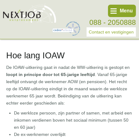
Menu
088 - 2050888
Contact en vestigingen
Hoe lang IOAW
Werknemer
Werkgever
De IOAW-uitkering gaat in nadat de WW-uitkering is gestopt en
loopt in principe door tot 65-jarige leeftijd
. Vanaf 65-jarige
Over ons
leeftijd ontvangt de werknemer AOW (en pensioen). Het recht
Tweede spoortraject
op de IOAW-uitkering eindigt in de maand waarin de werkloze
werknemer 65 jaar wordt. Beëindiging van de uitkering kan
Trainingen
echter eerder geschieden als:
Start eigen bedrijf
De werkloze persoon, zijn partner of samen, met arbeid een
inkomen verdienen boven het sociaal minimum (tussen 50
en 60 jaar)
De ex-werknemer overlijdt