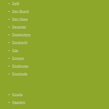
Delft
Den Bosch
Den Haag
Deventer
Doetinchem
Dordrecht
Ede
Emmen
Eindhoven
Enschede
Gouda
Haarlem