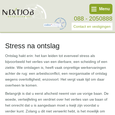
Menu
088 - 2050888
Contact en vestigingen
Stress na ontslag
Werknemer
Werkgever
Ontslag hakt erin: het kan leiden tot evenveel stress als
bijvoorbeeld het verlies van een dierbare, een scheiding of een
Over ons
ziekte. Wie ontslagen is, heeft vaak onprettige werkervaringen
Tweede spoortraject
achter de rug: een arbeidsconflict, een re­organisatie of ontslag
wegens overtolligheid, enzovoort. Het vergt vaak tijd om daar
Trainingen
overheen te komen.
Start eigen bedrijf
Belangrijk is dat u eerst afscheid neemt van uw vorige baan. De
woede, vertwijfe­ling en verdriet over het verlies van uw baan of
het onrecht dat u is aangedaan moet u kwijt zijn voordat u
verder kunt. Zolang u dit niet verwerkt hebt, is het moeilijk om