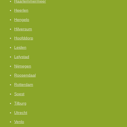
Haarlemmermeer
Heerlen
Hengelo
Hilversum
Hoofddorp
Leiden
Lelystad
Nijmegen
Roosendaal
Rotterdam
Soest
Tilburg
Utrecht
Venlo