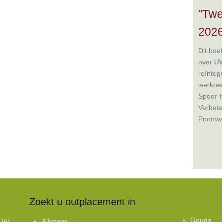
"Twe
2026
Dit boek
over UW
reïnteg
werkne
Spoor-t
Verbete
Poortwa
Zoekt u outplacement in
Gouda
 ter
Alkmaar