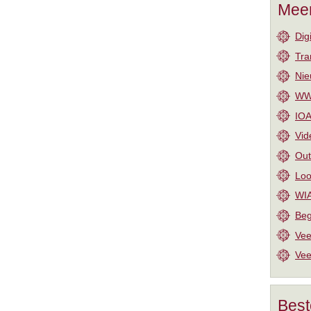
Meer
Dig
Tra
Nie
WW-
IOA
Vid
Out
Loo
WIA
Beg
Vee
Vee
Best