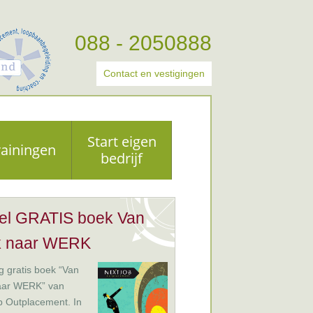
088 - 2050888
Contact en vestigingen
Start eigen
rainingen
bedrijf
el GRATIS boek Van
k naar WERK
 gratis boek “Van
aar WERK” van
b Outplacement. In