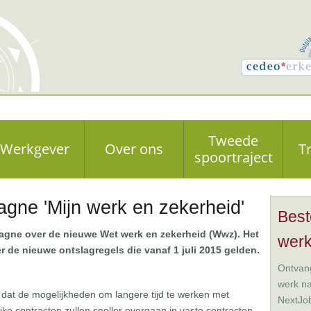
Tweede
Werkgever
Over ons
T
spoortraject
agne 'Mijn werk en zekerheid'
Best
pagne over de nieuwe Wet werk en zekerheid (Wwz). Het
wer
 de nieuwe ontslagregels die vanaf 1 juli 2015 gelden.
Ontvang
werk n
dat de mogelijkheden om langere tijd te werken met
NextJo
lijke contracten zullen sneller overgaan in vaste contracten.