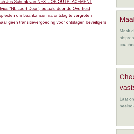
 coach Jos Schenk van NEXTJOB OUTPLACEMENT
vies “NL Leert Door”, betaald door de Overheid
 opleiden om baankansen na ontslag te vergroten
Maak
ar geen transitievergoeding voor ontslagen beveiligers
Maak di
afspra
coache
Che
vast
Laat on
beëindi