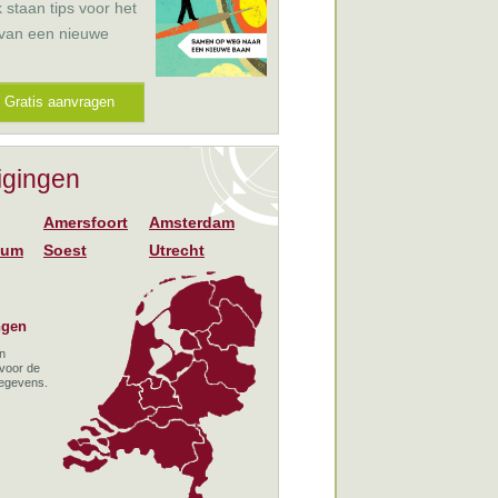
k staan tips voor het
 van een nieuwe
Gratis aanvragen
igingen
Amersfoort
Amsterdam
sum
Soest
Utrecht
ngen
en
 voor de
gegevens.