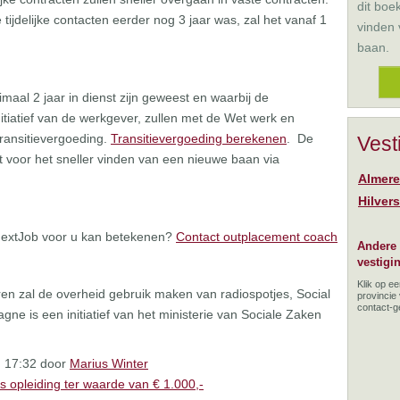
dit boe
ijdelijke contacten eerder nog 3 jaar was, zal het vanaf 1
vinden
baan.
imaal 2 jaar in dienst zijn geweest en waarbij de
itiatief van de werkgever, zullen met de Wet werk en
ransitievergoeding.
Transitievergoeding berekenen
. De
Vest
t voor het sneller vinden van een nieuwe baan via
Almere
Hilver
NextJob voor u kan betekenen?
Contact outplacement coach
Andere
vestigi
Klik op e
en zal de overheid gebruik maken van radiospotjes, Social
provincie
contact-
ne is een initiatief van het ministerie van Sociale Zaken
m 17:32 door
Marius Winter
s opleiding ter waarde van € 1.000,-