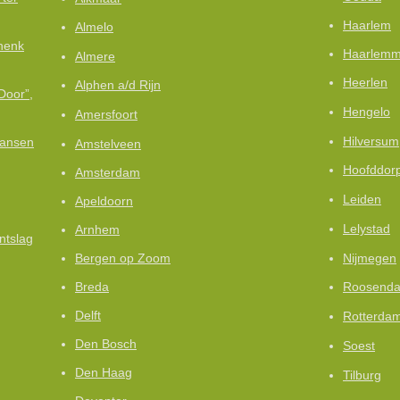
Haarlem
Almelo
henk
Haarlemm
Almere
Heerlen
Alphen a/d Rijn
Door”,
Hengelo
Amersfoort
Hilversum
kansen
Amstelveen
Hoofddor
Amsterdam
Leiden
Apeldoorn
Lelystad
Arnhem
ntslag
Nijmegen
Bergen op Zoom
Breda
Roosenda
Delft
Rotterda
Den Bosch
Soest
Den Haag
Tilburg