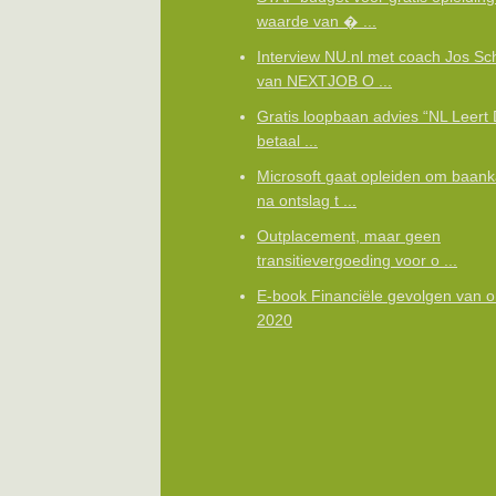
waarde van � ...
Interview NU.nl met coach Jos Sc
van NEXTJOB O ...
Gratis loopbaan advies “NL Leert 
betaal ...
Microsoft gaat opleiden om baan
na ontslag t ...
Outplacement, maar geen
transitievergoeding voor o ...
E-book Financiële gevolgen van o
2020