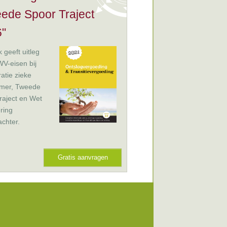
ede Spoor Traject
"
 geeft uitleg
V-eisen bij
ratie zieke
mer, Tweede
raject en Wet
ring
chter.
Gratis aanvragen