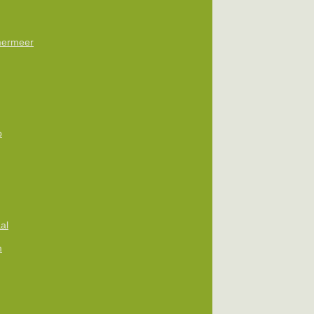
ermeer
p
al
m