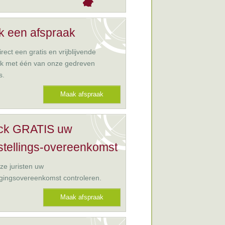
 een afspraak
rect een gratis en vrijblijvende
ak met één van onze gedreven
s.
Maak afspraak
ck GRATIS uw
stellings-overeenkomst
ze juristen uw
gingsovereenkomst controleren.
Maak afspraak