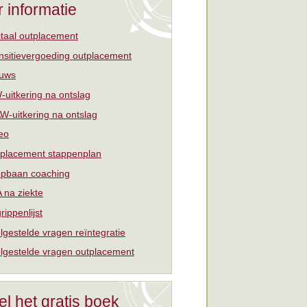
 informatie
itaal outplacement
nsitievergoeding outplacement
uws
uitkering na ontslag
W-uitkering na ontslag
eo
placement stappenplan
pbaan coaching
 na ziekte
rippenlijst
lgestelde vragen reïntegratie
lgestelde vragen outplacement
el het gratis boek