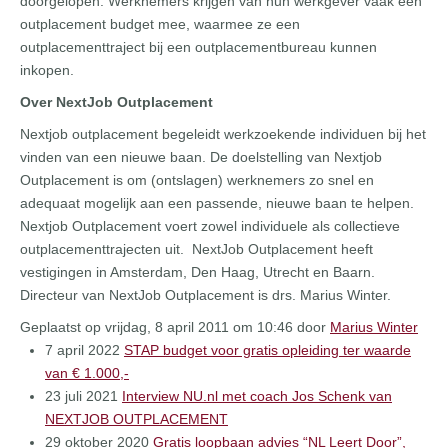
doorgelopen. Werknemers krijgen van hun werkgever vaak een
outplacement budget mee, waarmee ze een
outplacementtraject bij een outplacementbureau kunnen
inkopen.
Over NextJob Outplacement
Nextjob outplacement begeleidt werkzoekende individuen bij het
vinden van een nieuwe baan. De doelstelling van Nextjob
Outplacement is om (ontslagen) werknemers zo snel en
adequaat mogelijk aan een passende, nieuwe baan te helpen.
Nextjob Outplacement voert zowel individuele als collectieve
outplacementtrajecten uit. NextJob Outplacement heeft
vestigingen in Amsterdam, Den Haag, Utrecht en Baarn.
Directeur van NextJob Outplacement is drs. Marius Winter.
Geplaatst op vrijdag, 8 april 2011 om 10:46 door
Marius Winter
7 april 2022
STAP budget voor gratis opleiding ter waarde
van € 1.000,-
23 juli 2021
Interview NU.nl met coach Jos Schenk van
NEXTJOB OUTPLACEMENT
29 oktober 2020
Gratis loopbaan advies “NL Leert Door”,