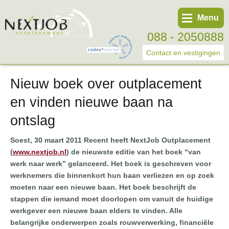
Menu
088 - 2050888
Contact en vestigingen
Nieuw boek over outplacement
Werknemer
en vinden nieuwe baan na
Werkgever
ontslag
Over ons
Soest, 30 maart 2011 Recent heeft NextJob Outplacement
Tweede spoortraject
(
www.nextjob.nl
) de nieuwste editie van het boek “van
werk naar werk” gelanceerd. Het boek is geschreven voor
Trainingen
werknemers die binnenkort hun baan verliezen en op zoek
Start eigen bedrijf
moeten naar een nieuwe baan. Het boek beschrijft de
stappen die iemand moet doorlopen om vanuit de huidige
werkgever een nieuwe baan elders te vinden. Alle
belangrijke onderwerpen zoals rouwverwerking, financiële