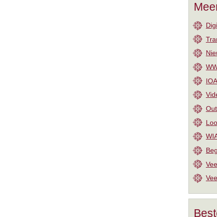
Meer
Dig
Tra
Nie
WW-
IOA
Vid
Out
Loo
WIA
Beg
Vee
Vee
Best