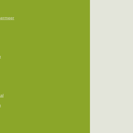
ermeer
p
al
m