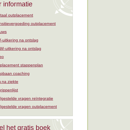
 informatie
itaal outplacement
nsitievergoeding outplacement
uws
uitkering na ontslag
W-uitkering na ontslag
eo
placement stappenplan
pbaan coaching
 na ziekte
rippenlijst
lgestelde vragen reïntegratie
lgestelde vragen outplacement
el het gratis boek