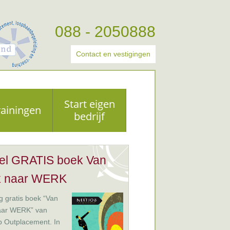
088 - 2050888
Contact en vestigingen
Start eigen
rainingen
bedrijf
el GRATIS boek Van
k naar WERK
 gratis boek “Van
aar WERK” van
b Outplacement. In