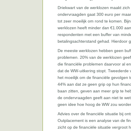
Driekwart van de werklozen maakt zich 
ondervraagden gaat 300 euro per maand 
tot zeer moeilijk om rond te komen. Bi
werklozen heeft minder dan €1.000 aan
respondenten met een buffer van mind
betalingsachterstand gehad. Hierdoor g
De meeste werklozen hebben geen buff
problemen. 20% van de werklozen geeft
die financiële problemen daarvoor al e
dat de WW-uitkering stopt. Tweederde 
het moeilijk om de financiële gevolgen 
44% aan dat ze geen grip op hun financi
baan zitten, geven aan meer grip te he
de ondervraagden geeft aan niet te we
geen idee hoe hoog de WW zou worden
Advies over de financiële situatie bij on
Outplacement is een analyse van de fina
zicht op de financiële situatie vergroo