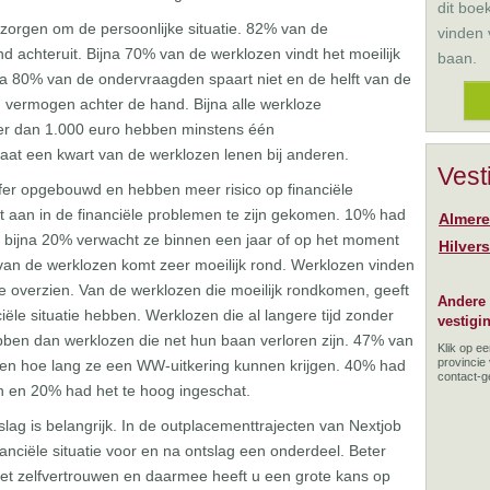
dit boe
zorgen om de persoonlijke situatie. 82% van de
vinden
achteruit. Bijna 70% van de werklozen vindt het moeilijk
baan.
jna 80% van de ondervraagden spaart niet en de helft van de
 vermogen achter de hand. Bijna alle werkloze
er dan 1.000 euro hebben minstens één
aat een kwart van de werklozen lenen bij anderen.
Vest
er opgebouwd en hebben meer risico op financiële
 aan in de financiële problemen te zijn gekomen. 10% had
Almere
n bijna 20% verwacht ze binnen een jaar of op het moment
Hilver
van de werklozen komt zeer moeilijk rond. Werklozen vinden
te overzien. Van de werklozen die moeilijk rondkomen, geeft
Andere
ële situatie hebben. Werklozen die al langere tijd zonder
vestigi
bben dan werklozen die net hun baan verloren zijn. 47% van
Klik op e
provincie
ten hoe lang ze een WW-uitkering kunnen krijgen. 40% had
contact-
 en 20% had het te hoog ingeschat.
tslag is belangrijk. In de outplacementtrajecten van Nextjob
nciële situatie voor en na ontslag een onderdeel. Beter
t het zelfvertrouwen en daarmee heeft u een grote kans op