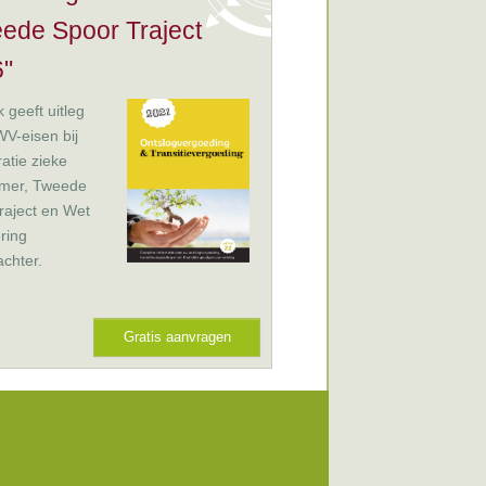
ede Spoor Traject
"
 geeft uitleg
V-eisen bij
ratie zieke
mer, Tweede
raject en Wet
ring
chter.
Gratis aanvragen