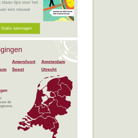
k staan tips voor het
 van een nieuwe
Gratis aanvragen
igingen
Amersfoort
Amsterdam
sum
Soest
Utrecht
ngen
en
 voor de
gegevens.