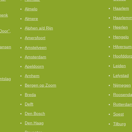
Haarlem
Almelo
henk
Haarlemm
Almere
Heerlen
Alphen a/d Rijn
Door”,
Hengelo
Amersfoort
Hilversum
kansen
Amstelveen
Hoofddor
Amsterdam
Leiden
Apeldoorn
Lelystad
Arnhem
ntslag
Nijmegen
Bergen op Zoom
Breda
Roosenda
Delft
Rotterda
Den Bosch
Soest
Den Haag
Tilburg