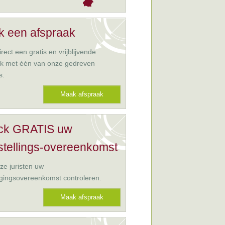
 een afspraak
rect een gratis en vrijblijvende
ak met één van onze gedreven
s.
Maak afspraak
ck GRATIS uw
stellings-overeenkomst
ze juristen uw
gingsovereenkomst controleren.
Maak afspraak