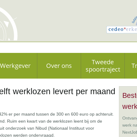
Tweede
Werkgever
Over ons
T
spoortraject
lft werklozen levert per maand
Best
wer
2% er per maand tussen de 300 en 600 euro op achteruit.
Ontvang
nd. Ruim een kwart van de werklozen leent bij om de
werk n
 uit onderzoek van Nibud (Nationaal Instituut voor
NextJo
rklozen werden ondervraagd.