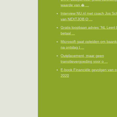
waarde van � ...
Interview NU.nl met coach Jos Sc
van NEXTJOB O ...
Gratis loopbaan advies “NL Leert 
betaal ...
Microsoft gaat opleiden om baan
na ontslag t ...
Outplacement, maar geen
transitievergoeding voor o ...
E-book Financiële gevolgen van o
2020