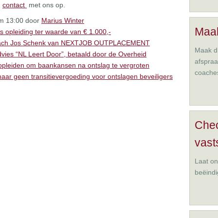
m
contact
met ons op.
om 13:00 door
Marius Winter
Maak
s opleiding ter waarde van € 1.000,-
 coach Jos Schenk van NEXTJOB OUTPLACEMENT
Maak di
vies “NL Leert Door”, betaald door de Overheid
afspra
 opleiden om baankansen na ontslag te vergroten
coache
ar geen transitievergoeding voor ontslagen beveiligers
Che
vast
Laat on
beëindi