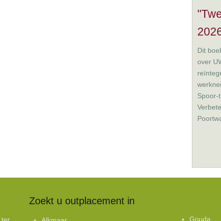
"Twe
2026
Dit boek
over UW
reïnteg
werkne
Spoor-t
Verbete
Poortwa
Zoekt u outplacement in
Gouda
 ter
Alkmaar