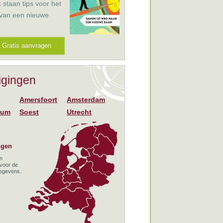
k staan tips voor het
 van een nieuwe
Gratis aanvragen
igingen
Amersfoort
Amsterdam
sum
Soest
Utrecht
ngen
en
 voor de
gegevens.