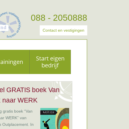
088 - 2050888
Contact en vestigingen
Start eigen
rainingen
bedrijf
el GRATIS boek Van
k naar WERK
 gratis boek “Van
aar WERK” van
b Outplacement. In