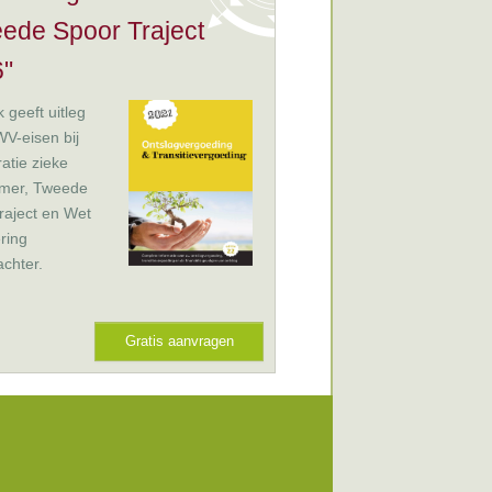
ede Spoor Traject
"
 geeft uitleg
V-eisen bij
ratie zieke
mer, Tweede
raject en Wet
ring
chter.
Gratis aanvragen