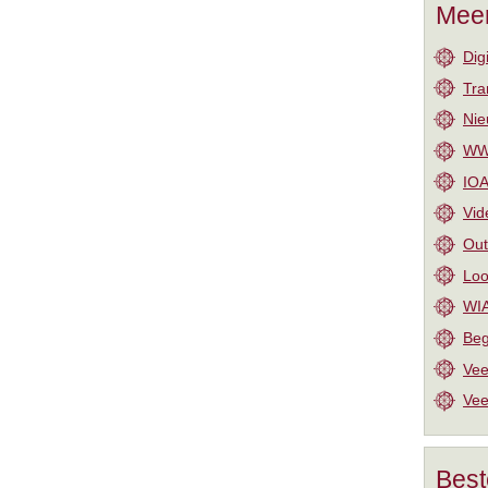
Meer
Dig
Tra
Nie
WW-
IOA
Vid
Out
Loo
WIA
Beg
Vee
Vee
Best