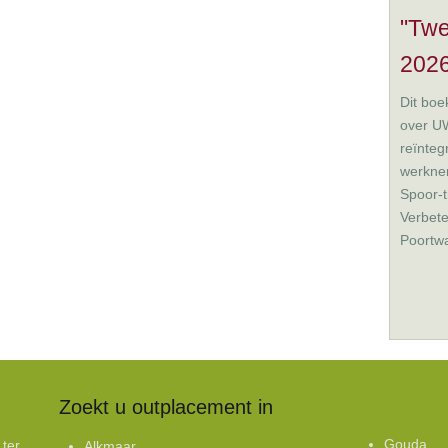
"Twe
2026
Dit boek
over UW
reïnteg
werkne
Spoor-t
Verbete
Poortwa
Zoekt u outplacement in
Gouda
 ter
Alkmaar