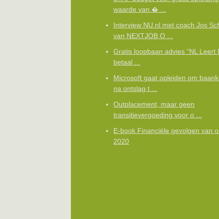
waarde van � ...
Interview NU.nl met coach Jos Sc
van NEXTJOB O ...
Gratis loopbaan advies “NL Leert 
betaal ...
Microsoft gaat opleiden om baan
na ontslag t ...
Outplacement, maar geen
transitievergoeding voor o ...
E-book Financiële gevolgen van o
2020