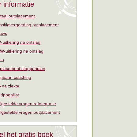
 informatie
itaal outplacement
nsitievergoeding outplacement
uws
uitkering na ontslag
W-uitkering na ontslag
eo
placement stappenplan
pbaan coaching
 na ziekte
rippenlijst
lgestelde vragen reïntegratie
lgestelde vragen outplacement
el het gratis boek