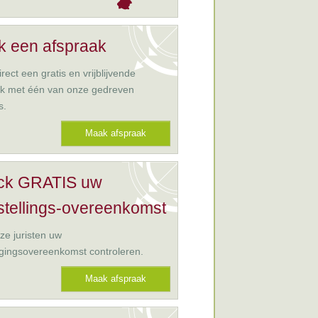
 een afspraak
rect een gratis en vrijblijvende
ak met één van onze gedreven
s.
Maak afspraak
ck GRATIS uw
stellings-overeenkomst
ze juristen uw
gingsovereenkomst controleren.
Maak afspraak