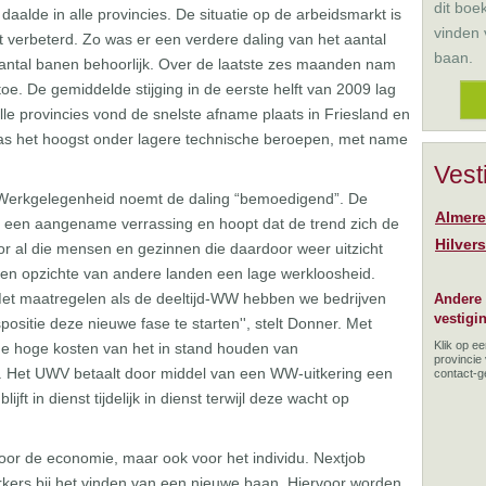
dit boe
alde in alle provincies. De situatie op de arbeidsmarkt is
vinden
t verbeterd. Zo was er een verdere daling van het aantal
baan.
ntal banen behoorlijk. Over de laatste zes maanden nam
e. De gemiddelde stijging in de eerste helft van 2009 lag
e provincies vond de snelste afname plaats in Friesland en
as het hoogst onder lagere technische beroepen, met name
Vest
 Werkgelegenheid noemt de daling “bemoedigend”. De
Almere
r een aangename verrassing en hoopt dat de trend zich de
Hilver
or al die mensen en gezinnen die daardoor weer uitzicht
ten opzichte van andere landen een lage werkloosheid.
''Met maatregelen als de deeltijd-WW hebben we bedrijven
Andere
vestigi
sitie deze nieuwe fase te starten'', stelt Donner. Met
Klik op e
e hoge kosten van het in stand houden van
provincie
s. Het UWV betaalt door middel van een WW-uitkering een
contact-
ft in dienst tijdelijk in dienst terwijl deze wacht op
voor de economie, maar ook voor het individu. Nextjob
ers bij het vinden van een nieuwe baan. Hiervoor worden