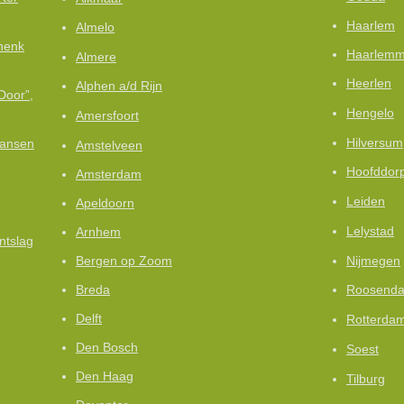
Haarlem
Almelo
henk
Haarlemm
Almere
Heerlen
Alphen a/d Rijn
Door”,
Hengelo
Amersfoort
Hilversum
kansen
Amstelveen
Hoofddor
Amsterdam
Leiden
Apeldoorn
Lelystad
Arnhem
ntslag
Nijmegen
Bergen op Zoom
Breda
Roosenda
Delft
Rotterda
Den Bosch
Soest
Den Haag
Tilburg