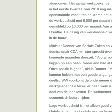
afgenomen. Het aantal werkzoekenden da
in het eerste kwartaal van 2010 nog nie
openstaande vacatures en kromp het aa
de werkloosheid met 6.000 per maand to
gemiddeld op 13.000 per maand. Van all
Drenthe. De daling van werkloosheid w
in de bouw.
Minister Donner van Sociale Zaken en
demissionair CDA-minister spreekt ove
komende maanden doorzet
.
''Vooral vo
krijgen op een baan. Nederland had al 
Onze positie is goed'', aldus Donner. 
kunnen helpen met een goede uitgangspo
deeltijd WW voorkomt de ondernemer d
werkgelegenheid terwijl er geen werk i
deel van de loonkosten. De werknemer blij
economisch betere tijden.
Lage werkloosheid is niet alleen goed 
Outplacement helpt ontslagen medewerk