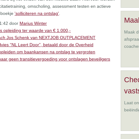
citatietraining, omscholing, assessment testen en actieve
t boekje
'solliciteren na ontslag'
.
Maak
11:42 door
Marius Winter
s opleiding ter waarde van € 1.000,-
Maak di
 coach Jos Schenk van NEXTJOB OUTPLACEMENT
afspra
vies “NL Leert Door”, betaald door de Overheid
coache
 opleiden om baankansen na ontslag te vergroten
ar geen transitievergoeding voor ontslagen beveiligers
Che
vast
Laat on
beëindi