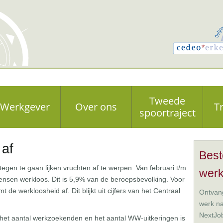
Tweede
Werkgever
Over ons
T
spoortraject
 af
Best
tegen te gaan lijken vruchten af te werpen. Van februari t/m
wer
nsen werkloos. Dit is 5,9% van de beroepsbevolking. Voor
de werkloosheid af. Dit blijkt uit cijfers van het Centraal
Ontvang
werk n
NextJo
at het aantal werkzoekenden en het aantal WW-uitkeringen is