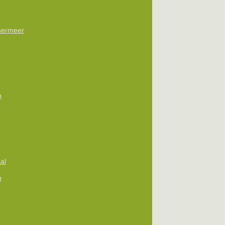
ermeer
p
al
m