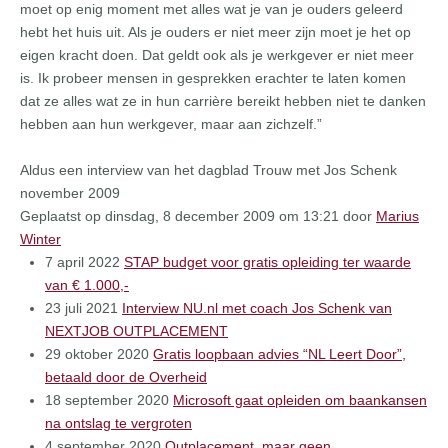
moet op enig moment met alles wat je van je ouders geleerd
hebt het huis uit. Als je ouders er niet meer zijn moet je het op
eigen kracht doen. Dat geldt ook als je werkgever er niet meer
is. Ik probeer mensen in gesprekken erachter te laten komen
dat ze alles wat ze in hun carrière bereikt hebben niet te danken
hebben aan hun werkgever, maar aan zichzelf.”
Aldus een interview van het dagblad Trouw met Jos Schenk
november 2009
Geplaatst op dinsdag, 8 december 2009 om 13:21 door
Marius
Winter
7 april 2022
STAP budget voor gratis opleiding ter waarde
van € 1.000,-
23 juli 2021
Interview NU.nl met coach Jos Schenk van
NEXTJOB OUTPLACEMENT
29 oktober 2020
Gratis loopbaan advies “NL Leert Door”,
betaald door de Overheid
18 september 2020
Microsoft gaat opleiden om baankansen
na ontslag te vergroten
4 september 2020
Outplacement, maar geen