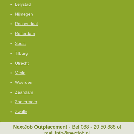
Lelystad
Nijmegen
Roosendaal
Rotterdam
Soest
Tilburg
Utrecht
Venlo
Woerden
Zaandam
Zoetermeer
Zwolle
NextJob Outplacement
- Bel 088 - 20 50 888 of
mail
info@nextjob.nl