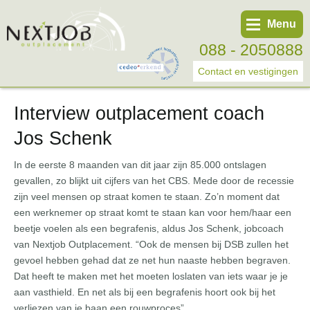
Menu
088 - 2050888
Contact en vestigingen
Interview outplacement coach
Werknemer
Jos Schenk
Werkgever
In de eerste 8 maanden van dit jaar zijn 85.000 ontslagen
Over ons
gevallen, zo blijkt uit cijfers van het CBS. Mede door de recessie
zijn veel mensen op straat komen te staan. Zo’n moment dat
Tweede spoortraject
een werknemer op straat komt te staan kan voor hem/haar een
Trainingen
beetje voelen als een begrafenis, aldus Jos Schenk, jobcoach
van Nextjob Outplacement. “Ook de mensen bij DSB zullen het
Start eigen bedrijf
gevoel hebben gehad dat ze net hun naaste hebben begraven.
Dat heeft te maken met het moeten loslaten van iets waar je je
aan vasthield. En net als bij een begrafenis hoort ook bij het
verliezen van je baan een rouwproces”.