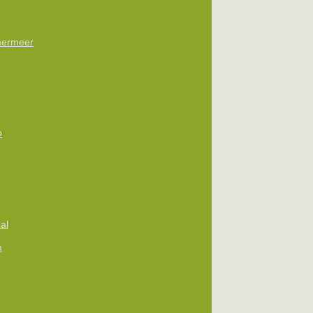
ermeer
p
al
m