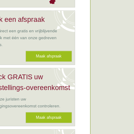
 een afspraak
rect een gratis en vrijblijvende
ak met één van onze gedreven
s.
Maak afspraak
ck GRATIS uw
stellings-overeenkomst
ze juristen uw
gingsovereenkomst controleren.
Maak afspraak