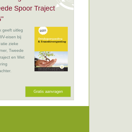
ede Spoor Traject
"
 geeft uitleg
V-eisen bij
ratie zieke
mer, Tweede
raject en Wet
ring
chter.
Gratis aanvragen