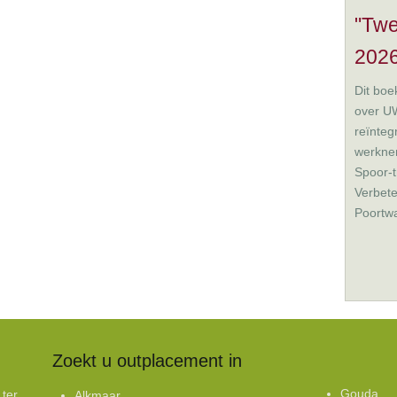
"Twe
2026
Dit boek
over UW
reïnteg
werkne
Spoor-t
Verbete
Poortwa
Zoekt u outplacement in
Gouda
 ter
Alkmaar