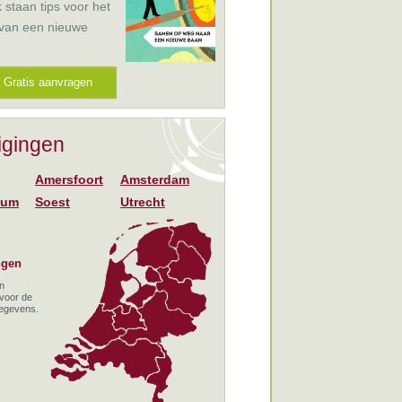
k staan tips voor het
 van een nieuwe
Gratis aanvragen
igingen
Amersfoort
Amsterdam
sum
Soest
Utrecht
ngen
en
 voor de
gegevens.