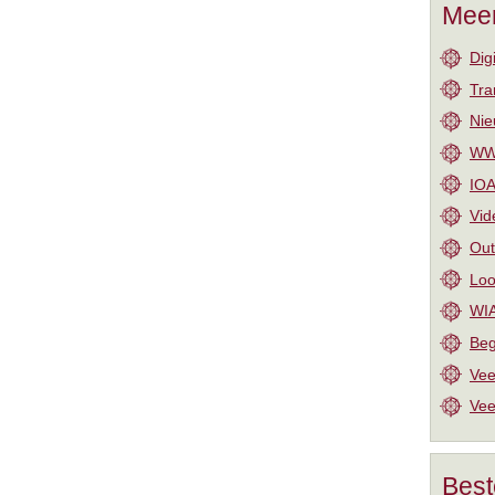
Meer
Dig
Tra
Nie
WW-
IOA
Vid
Out
Loo
WIA
Beg
Vee
Vee
Best