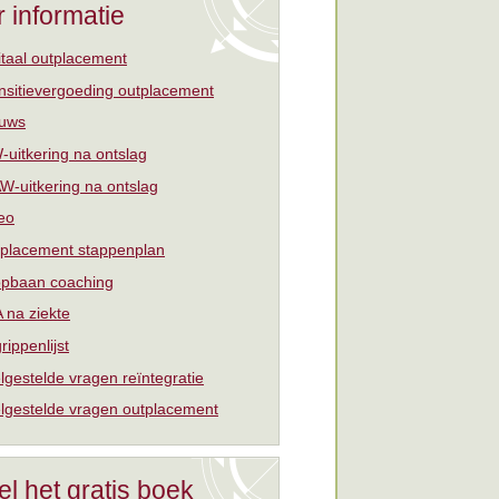
 informatie
itaal outplacement
nsitievergoeding outplacement
uws
uitkering na ontslag
W-uitkering na ontslag
eo
placement stappenplan
pbaan coaching
 na ziekte
rippenlijst
lgestelde vragen reïntegratie
lgestelde vragen outplacement
el het gratis boek