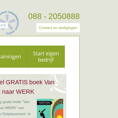
088 - 2050888
Contact en vestigingen
Start eigen
rainingen
bedrijf
el GRATIS boek Van
k naar WERK
 gratis boek “Van
aar WERK” van
b Outplacement. In